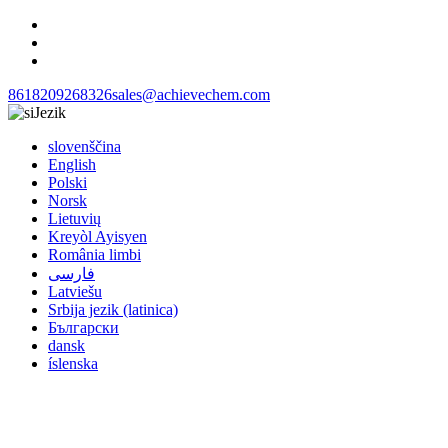
8618209268326
sales@achievechem.com
Jezik
slovenščina
English
Polski
Norsk
Lietuvių
Kreyòl Ayisyen
România limbi
فارسی
Latviešu
Srbija jezik (latinica)
Български
dansk
íslenska