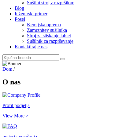
Sušilni stroj z razpršilom
Blog
Inženirski primer
Posel
Kemijska oprema
Zamrznitev sušilnika
Stroj za stiskanje tablet
Sušilnik za razprševanje
Kontaktirajte nas
Dom
/
O nas
Profil podjetja
View More >
pogosta vprašanja