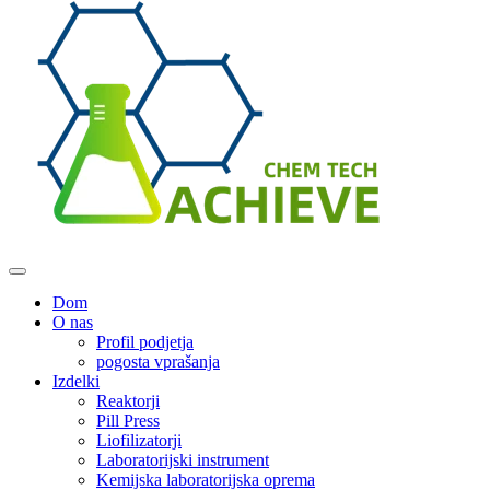
Dom
O nas
Profil podjetja
pogosta vprašanja
Izdelki
Reaktorji
Pill Press
Liofilizatorji
Laboratorijski instrument
Kemijska laboratorijska oprema