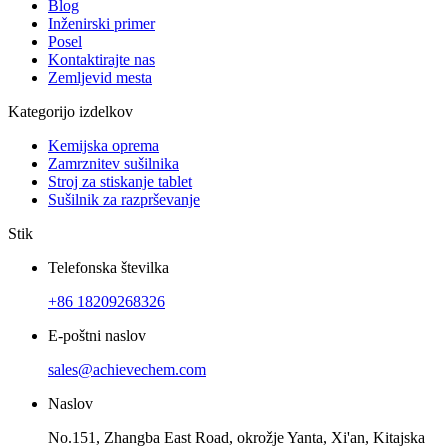
Blog
Inženirski primer
Posel
Kontaktirajte nas
Zemljevid mesta
Kategorijo izdelkov
Kemijska oprema
Zamrznitev sušilnika
Stroj za stiskanje tablet
Sušilnik za razprševanje
Stik
Telefonska številka
+86 18209268326
E-poštni naslov
sales@achievechem.com
Naslov
No.151, Zhangba East Road, okrožje Yanta, Xi'an, Kitajska