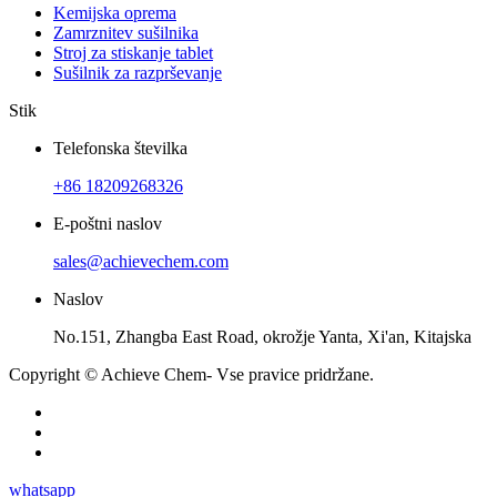
Kemijska oprema
Zamrznitev sušilnika
Stroj za stiskanje tablet
Sušilnik za razprševanje
Stik
Telefonska številka
+86 18209268326
E-poštni naslov
sales@achievechem.com
Naslov
No.151, Zhangba East Road, okrožje Yanta, Xi'an, Kitajska
Copyright © Achieve Chem- Vse pravice pridržane.
whatsapp