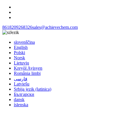
8618209268326
sales@achievechem.com
Jezik
slovenščina
English
Polski
Norsk
Lietuvių
Kreyòl Ayisyen
România limbi
فارسی
Latviešu
Srbija jezik (latinica)
Български
dansk
íslenska