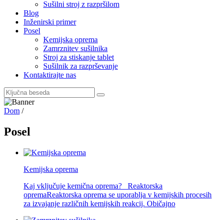
Sušilni stroj z razpršilom
Blog
Inženirski primer
Posel
Kemijska oprema
Zamrznitev sušilnika
Stroj za stiskanje tablet
Sušilnik za razprševanje
Kontaktirajte nas
Dom
/
Posel
Kemijska oprema
Kaj vključuje kemična oprema? Reaktorska
opremaReaktorska oprema se uporablja v kemijskih procesih
za izvajanje različnih kemijskih reakcij. Običajno