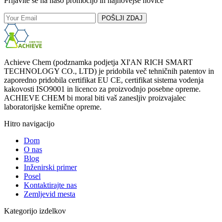
Prijavite se na našo promocijo in najnovejše novice
POŠLJI ZDAJ
Achieve Chem (podznamka podjetja XI'AN RICH SMART
TECHNOLOGY CO., LTD) je pridobila več tehničnih patentov in
zaporedno pridobila certifikat EU CE, certifikat sistema vodenja
kakovosti ISO9001 in licenco za proizvodnjo posebne opreme.
ACHIEVE CHEM bi moral biti vaš zanesljiv proizvajalec
laboratorijske kemične opreme.
Hitro navigacijo
Dom
O nas
Blog
Inženirski primer
Posel
Kontaktirajte nas
Zemljevid mesta
Kategorijo izdelkov