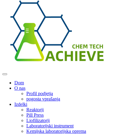
Dom
O nas
Profil podjetja
pogosta vprašanja
Izdelki
Reaktorji
Pill Press
Liofilizatorji
Laboratorijski instrument
Kemijska laboratorijska oprema